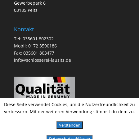
Gewerbepark 6
03185 Peitz
Kontakt
Tel: 035601 802302
Mobil: 0172 3590186
Fax: 035601 803477
info@schlosserei-lausitz.de
Diese Seite verwendet Cookies, um die Nutzerfreundlichkeit zu
verbessern. Mit der weiteren Verwendung stimmst du dem zu.
Verstanden
Metallbau & Schlosserei Kraske 2020
Datenschutzerklärung