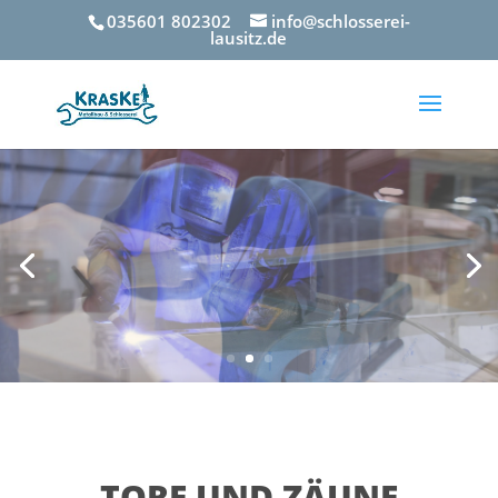
035601 802302
info@schlosserei-
lausitz.de
TORE UND ZÄUNE