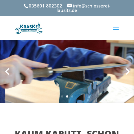
035601 802302
info@schlosserei-
lausitz.de
KAUM KAPUTT, SCHON