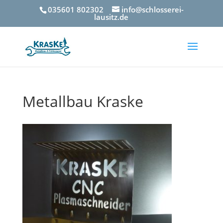
035601 802302
info@schlosserei-
lausitz.de
Metallbau Kraske