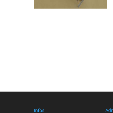
Infos
Adr