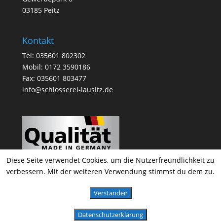
03185 Peitz
Kontakt
Tel: 035601 802302
Mobil: 0172 3590186
Fax: 035601 803477
info@schlosserei-lausitz.de
Diese Seite verwendet Cookies, um die Nutzerfreundlichkeit zu
verbessern. Mit der weiteren Verwendung stimmst du dem zu.
Verstanden
Metallbau & Schlosserei Kraske 2020
Datenschutzerklärung