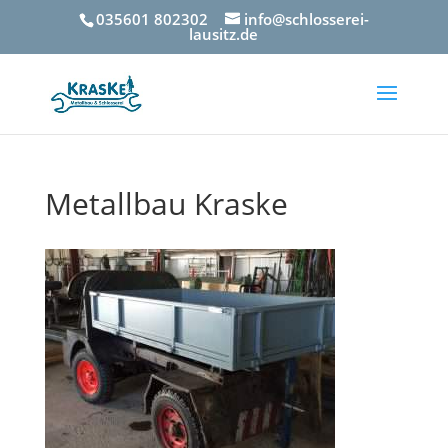
035601 802302
info@schlosserei-
lausitz.de
Metallbau Kraske