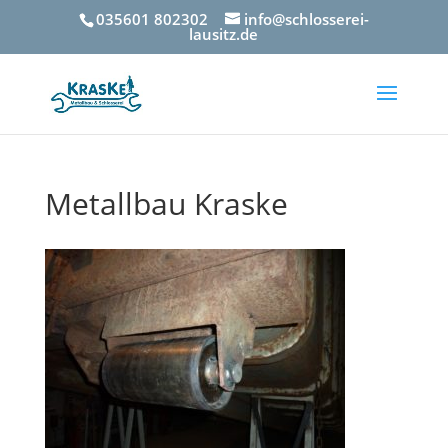
035601 802302
info@schlosserei-
lausitz.de
Metallbau Kraske