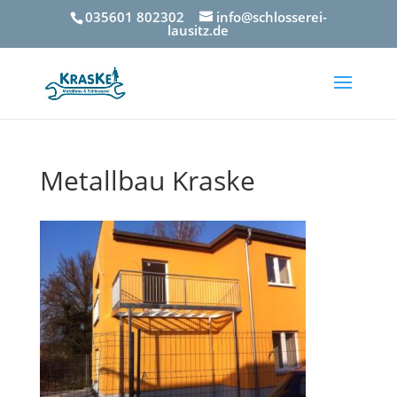
035601 802302
info@schlosserei-
lausitz.de
Metallbau Kraske