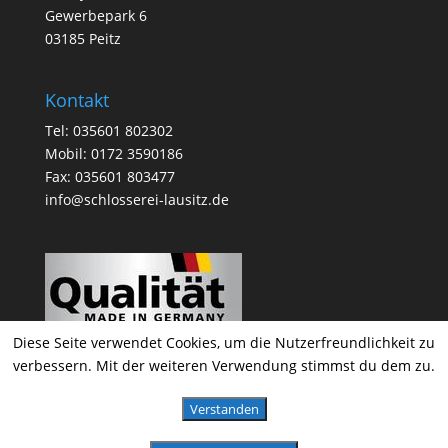
Gewerbepark 6
03185 Peitz
Kontakt
Tel: 035601 802302
Mobil: 0172 3590186
Fax: 035601 803477
info@schlosserei-lausitz.de
Diese Seite verwendet Cookies, um die Nutzerfreundlichkeit zu
verbessern. Mit der weiteren Verwendung stimmst du dem zu.
Verstanden
Metallbau & Schlosserei Kraske 2020